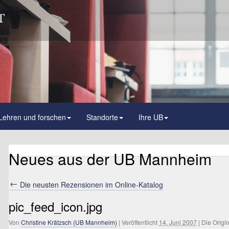
Lehren und forschen
Standorte
Ihre UB
Neues aus der UB Mannheim
←
Die neusten Rezensionen im Online-Katalog
pic_feed_icon.jpg
Von
Christine Krätzsch (UB Mannheim)
|
Veröffentlicht
14. Juni 2007
|
Die Origi