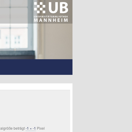
Neues aus der UB
Mannheim
Datenschutzerklärung
Impressum
Beiträge (RSS
2.0)
Beiträge
nalgröße beträgt
-1 × -1
Pixel
(Atom)
Kommentare