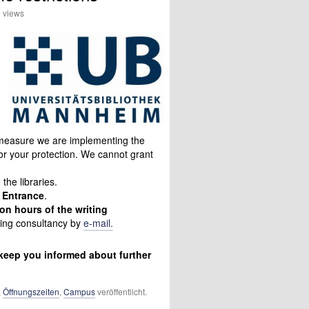
 views
 measure we are implementing the
or your protection. We cannot grant
the libraries.
t Entrance
.
on hours of the writing
ting consultancy by
e-mail.
 keep you informed about further
,
Öffnungszeiten
,
Campus
veröffentlicht.