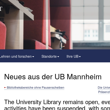
Lehren und forschen
Standorte
Ihre UB
Neues aus der UB Mannheim
Bibliotheksbereiche ohne Pausenscheiben
Die Unive
Präsenzl
The University Library remains open, ev
activities have been suspended, with som