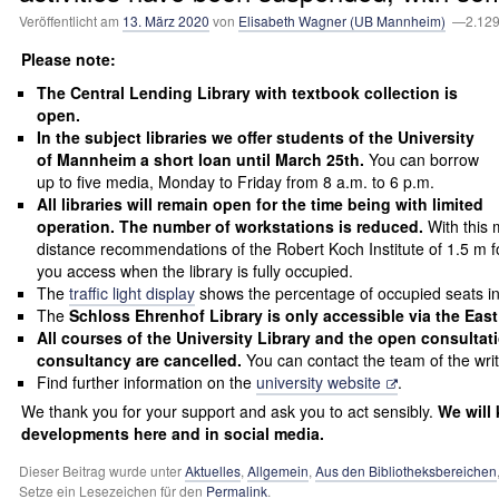
Veröffentlicht am
13. März 2020
von
Elisabeth Wagner (UB Mannheim)
—2.129
Please note:
The Central Lending Library with textbook collection is
open.
In the subject libraries we offer students of the University
of Mannheim a short loan until March 25th.
You can borrow
up to five media, Monday to Friday from 8 a.m. to 6 p.m.
All libraries will remain open for the time being with limited
operation. The number of workstations is reduced.
With this
distance recommendations of the Robert Koch Institute of 1.5 m f
you access when the library is fully occupied.
The
traffic light display
shows the percentage of occupied seats in 
The
Schloss Ehrenhof Library is only accessible via the Eas
All courses of the University Library and the open consultati
consultancy are cancelled.
You can contact the team of the wri
Find further information on the
university website
.
We thank you for your support and ask you to act sensibly.
We will
developments here and in social media.
Dieser Beitrag wurde unter
Aktuelles
,
Allgemein
,
Aus den Bibliotheksbereichen
Setze ein Lesezeichen für den
Permalink
.