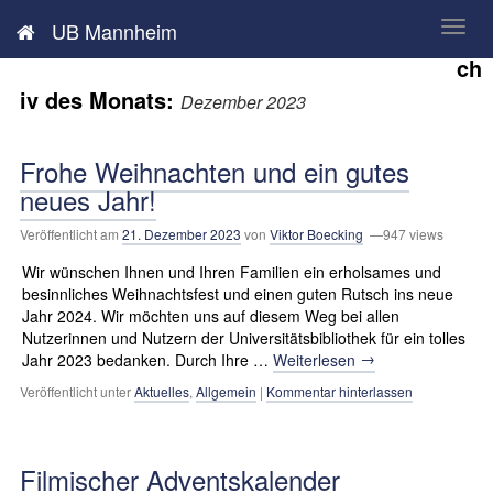
Neues aus der UB Mannheim
UB Mannheim
Ar
ch
iv des Monats:
Dezember 2023
Frohe Weihnachten und ein gutes
neues Jahr!
Veröffentlicht am
21. Dezember 2023
von
Viktor Boecking
—947 views
Wir wünschen Ihnen und Ihren Familien ein erholsames und
besinnliches Weihnachtsfest und einen guten Rutsch ins neue
Jahr 2024. Wir möchten uns auf diesem Weg bei allen
Nutzerinnen und Nutzern der Universitätsbibliothek für ein tolles
→
Jahr 2023 bedanken. Durch Ihre …
Weiterlesen
Veröffentlicht unter
Aktuelles
,
Allgemein
|
Kommentar hinterlassen
Filmischer Adventskalender