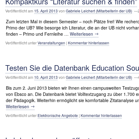
Kompaktkurs “Literatur suchen & finden”
Veröffentlicht am
15. April 2013
von
Gabriele Leichert (Mitarbeiterin der UB)
—2.
Zum letzten Mal in diesem Semester – noch Plätze frei! Wie recherch
Primo der UB? Wie besorge ich Literatur, die an der UB nicht vorha
→
finden – Primo und Fernleihe …
Weiterlesen
Veröffentlicht unter
Veranstaltungen
|
Kommentar hinterlassen
Testen Sie die Datenbank Education So
Veröffentlicht am
10. April 2013
von
Gabriele Leichert (Mitarbeiterin der UB)
—4.
Bis zum 2. Juni 2013 bieten wir Ihnen einen campusweiten Testzu
von Ebsco an. Die Datenbank bietet Volltextzugang zu über 1.700 e
der Pädagogik. Weiterhin ermöglicht sie komfortable Zitatanalyse
→
Weiterlesen
Veröffentlicht unter
Elektronische Angebote
|
Kommentar hinterlassen