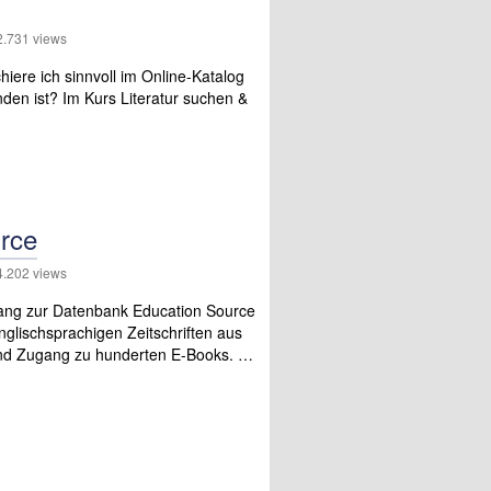
731 views
iere ich sinnvoll im Online-Katalog
nden ist? Im Kurs Literatur suchen &
urce
202 views
gang zur Datenbank Education Source
nglischsprachigen Zeitschriften aus
 und Zugang zu hunderten E-Books. …