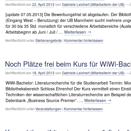
Veröffentlicht am
22. April 2013
von
Gabriele Leichert (Mitarbeiterin der UB)
—3.
[update 07.05.2013] Die Bewerbungsfrist ist abgelaufen. Der Bibli
(Eingang West – Benutzung) der UB Mannheim sucht mehrere ungepr
für 30 bis 35 Std. monatlich für verschiedene Arbeitsbereiche (Au
→
Arbeitsbeginn ab Juni / Juli / …
Weiterlesen
Veröffentlicht unter
Stellenangebote
|
Kommentar hinterlassen
Noch Plätze frei beim Kurs für WiWi-Bac
Veröffentlicht am
18. April 2013
von
Gabriele Leichert (Mitarbeiterin der UB)
—2.
WiWi-Bachelor: Literaturrecherche für die Studienarbeit Termin: Mon
Bibliotheksbereich Schloss Ehrenhof Der Kurs vermittelt einen Einsti
Techniken der wissenschaftlichen Literaturrecherche am Beispiel d
→
Datenbank „Business Source Premier”. …
Weiterlesen
Veröffentlicht unter
Veranstaltungen
|
Kommentar hinterlassen