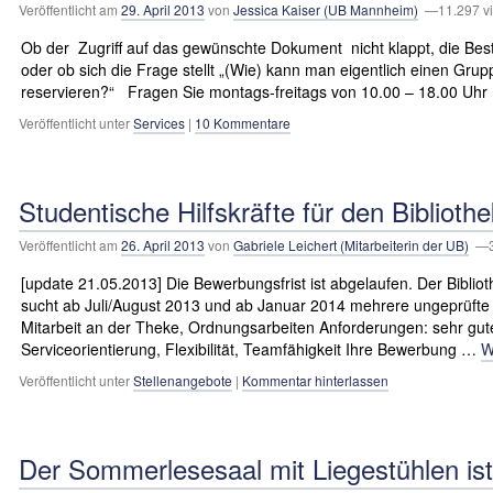
Veröffentlicht am
29. April 2013
von
Jessica Kaiser (UB Mannheim)
—11.297 v
Ob der Zugriff auf das gewünschte Dokument nicht klappt, die Beste
oder ob sich die Frage stellt „(Wie) kann man eigentlich einen Grup
reservieren?“ Fragen Sie montags-freitags von 10.00 – 18.00 Uh
Veröffentlicht unter
Services
|
10 Kommentare
Studentische Hilfskräfte für den Bibliot
Veröffentlicht am
26. April 2013
von
Gabriele Leichert (Mitarbeiterin der UB)
—3.
[update 21.05.2013] Die Bewerbungsfrist ist abgelaufen. Der Bibl
sucht ab Juli/August 2013 und ab Januar 2014 mehrere ungeprüfte s
Mitarbeit an der Theke, Ordnungsarbeiten Anforderungen: sehr gu
Serviceorientierung, Flexibilität, Teamfähigkeit Ihre Bewerbung …
W
Veröffentlicht unter
Stellenangebote
|
Kommentar hinterlassen
Der Sommerlesesaal mit Liegestühlen ist