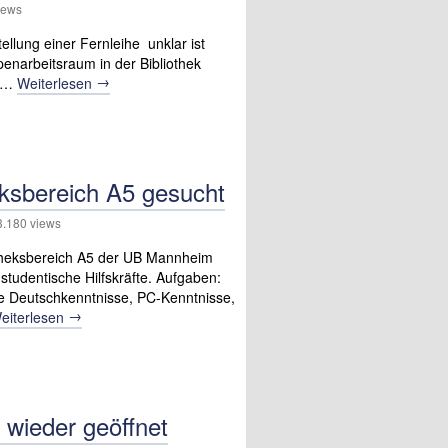
iews
llung einer Fernleihe unklar ist
penarbeitsraum in der Bibliothek
→
r …
Weiterlesen
heksbereich A5 gesucht
180 views
iotheksbereich A5 der UB Mannheim
tudentische Hilfskräfte. Aufgaben:
te Deutschkenntnisse, PC-Kenntnisse,
→
eiterlesen
 wieder geöffnet