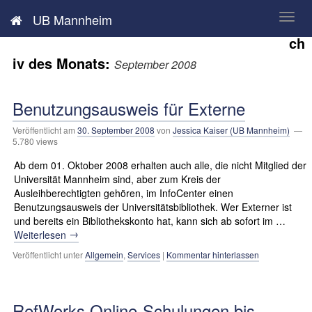
Neues aus der UB Mannheim
UB Mannheim
Ar
ch
iv des Monats:
September 2008
Benutzungsausweis für Externe
Veröffentlicht am
30. September 2008
von
Jessica Kaiser (UB Mannheim)
—
5.780 views
Ab dem 01. Oktober 2008 erhalten auch alle, die nicht Mitglied der
Universität Mannheim sind, aber zum Kreis der
Ausleihberechtigten gehören, im InfoCenter einen
Benutzungsausweis der Universitätsbibliothek. Wer Externer ist
und bereits ein Bibliothekskonto hat, kann sich ab sofort im …
→
Weiterlesen
Veröffentlicht unter
Allgemein
,
Services
|
Kommentar hinterlassen
RefWorks Online-Schulungen bis