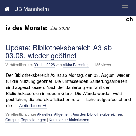
Neues aus der UB Mannheim
UB Mannheim
Ar
ch
iv des Monats:
Juli 2026
Update: Bibliotheksbereich A3 ab
03.08. wieder geöffnet
Veröffentlicht am
30. Juli 2026
von
Viktor Boecking
—185 views
Der Bibliotheksbereich A3 ist ab Montag, den 03. August, wieder
für die Nutzung geöffnet. Die umfassenden Sanierungsarbeiten
sind abgeschlossen. Nach der Sanierung erstrahlt der
Bibliotheksbereich in neuem Glanz: Die Wände wurden weiß
gestrichen, die charakteristischen roten Tische aufgearbeitet und
→
die …
Weiterlesen
Veröffentlicht unter
Aktuelles
,
Allgemein
,
Aus den Bibliotheksbereichen
,
Campus
,
Topmeldungen
|
Kommentar hinterlassen