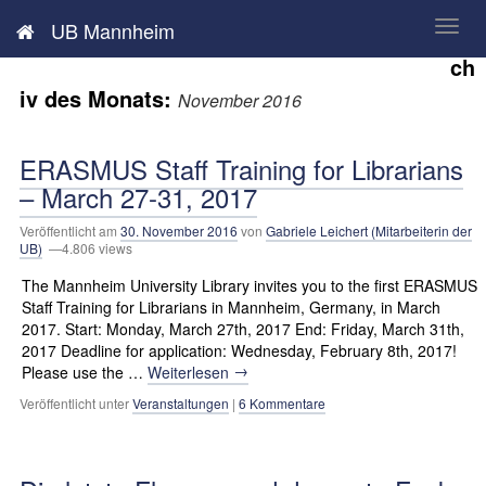
Neues aus der UB Mannheim
UB Mannheim
Ar
ch
iv des Monats:
November 2016
ERASMUS Staff Training for Librarians
– March 27-31, 2017
Veröffentlicht am
30. November 2016
von
Gabriele Leichert (Mitarbeiterin der
UB)
—4.806 views
The Mannheim University Library invites you to the first ERASMUS
Staff Training for Librarians in Mannheim, Germany, in March
2017. Start: Monday, March 27th, 2017 End: Friday, March 31th,
2017 Deadline for application: Wednesday, February 8th, 2017!
→
Please use the …
Weiterlesen
Veröffentlicht unter
Veranstaltungen
|
6 Kommentare