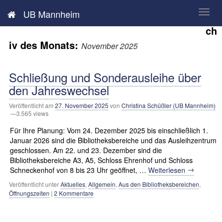
Neues aus der UB Mannheim
UB Mannheim
Ar
ch
iv des Monats:
November 2025
Schließung und Sonderausleihe über
den Jahreswechsel
Veröffentlicht am
27. November 2025
von
Christina Schüßler (UB Mannheim)
—3.565 views
Für Ihre Planung: Vom 24. Dezember 2025 bis einschließlich 1.
Januar 2026 sind die Bibliotheksbereiche und das Ausleihzentrum
geschlossen. Am 22. und 23. Dezember sind die
Bibliotheksbereiche A3, A5, Schloss Ehrenhof und Schloss
→
Schneckenhof von 8 bis 23 Uhr geöffnet, …
Weiterlesen
Veröffentlicht unter
Aktuelles
,
Allgemein
,
Aus den Bibliotheksbereichen
,
Öffnungszeiten
|
2 Kommentare