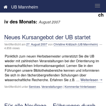
Neues aus der UB Mannheim
UB Mannheim
Ar
ch
iv des Monats:
August 2007
Neues Kursangebot der UB startet
Veröffentlicht am
27. August 2007
von
Christine Krätzsch (UB Mannheim)
—
4.856 views
Pünktlich zum neuen Herbstsemester unterstützt Sie die UB
wieder mit zahlreichen Veranstaltungen bei der Orientierung im
wissenschaftlichen Informationsangebot. Lernen Sie in den
Führungen unsere Bibliotheksbereiche kennen und informieren
Sie sich in den fächerübergreifenden Schulungen über
→
wissenschaftliche Recherche. Erfahren Sie z.B. …
Weiterlesen
Veröffentlicht unter
Services
,
Veranstaltungen
|
Kommentar hinterlassen
Für alle Neulinge – Führungen durch