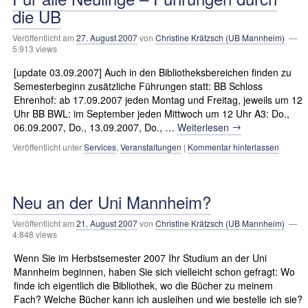
die UB
Veröffentlicht am
27. August 2007
von
Christine Krätzsch (UB Mannheim)
—
5.913 views
[update 03.09.2007] Auch in den Bibliotheksbereichen finden zu
Semesterbeginn zusätzliche Führungen statt: BB Schloss
Ehrenhof: ab 17.09.2007 jeden Montag und Freitag, jeweils um 12
Uhr BB BWL: im September jeden Mittwoch um 12 Uhr A3: Do.,
→
06.09.2007, Do., 13.09.2007, Do., …
Weiterlesen
Veröffentlicht unter
Services
,
Veranstaltungen
|
Kommentar hinterlassen
Neu an der Uni Mannheim?
Veröffentlicht am
21. August 2007
von
Christine Krätzsch (UB Mannheim)
—
4.848 views
Wenn Sie im Herbstsemester 2007 Ihr Studium an der Uni
Mannheim beginnen, haben Sie sich vielleicht schon gefragt: Wo
finde ich eigentlich die Bibliothek, wo die Bücher zu meinem
Fach? Welche Bücher kann ich ausleihen und wie bestelle ich sie?