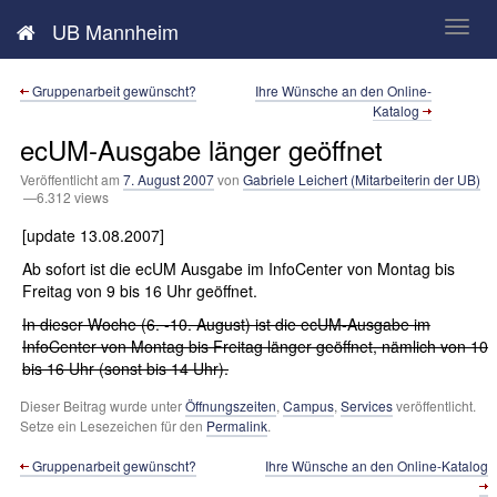
Neues aus der UB Mannheim
UB Mannheim
Gruppenarbeit gewünscht?
Ihre Wünsche an den Online-
Katalog
ecUM-Ausgabe länger geöffnet
Veröffentlicht am
7. August 2007
von
Gabriele Leichert (Mitarbeiterin der UB)
—6.312 views
[update 13.08.2007]
Ab sofort ist die ecUM Ausgabe im InfoCenter von Montag bis
Freitag von 9 bis 16 Uhr geöffnet.
In dieser Woche (6. -10. August) ist die ecUM-Ausgabe im
InfoCenter von Montag bis Freitag länger geöffnet, nämlich von 10
bis 16 Uhr (sonst bis 14 Uhr).
Dieser Beitrag wurde unter
Öffnungszeiten
,
Campus
,
Services
veröffentlicht.
Setze ein Lesezeichen für den
Permalink
.
Gruppenarbeit gewünscht?
Ihre Wünsche an den Online-Katalog