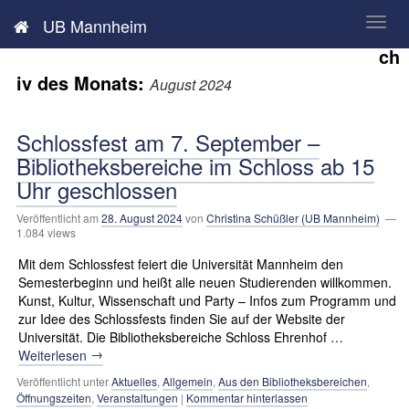
Neues aus der UB Mannheim
UB Mannheim
Ar
ch
iv des Monats:
August 2024
Schlossfest am 7. September –
Bibliotheksbereiche im Schloss ab 15
Uhr geschlossen
Veröffentlicht am
28. August 2024
von
Christina Schüßler (UB Mannheim)
—
1.084 views
Mit dem Schlossfest feiert die Universität Mannheim den
Semesterbeginn und heißt alle neuen Studierenden willkommen.
Kunst, Kultur, Wissenschaft und Party – Infos zum Programm und
zur Idee des Schlossfests finden Sie auf der Website der
Universität. Die Bibliotheksbereiche Schloss Ehrenhof …
→
Weiterlesen
Veröffentlicht unter
Aktuelles
,
Allgemein
,
Aus den Bibliotheksbereichen
,
Öffnungszeiten
,
Veranstaltungen
|
Kommentar hinterlassen