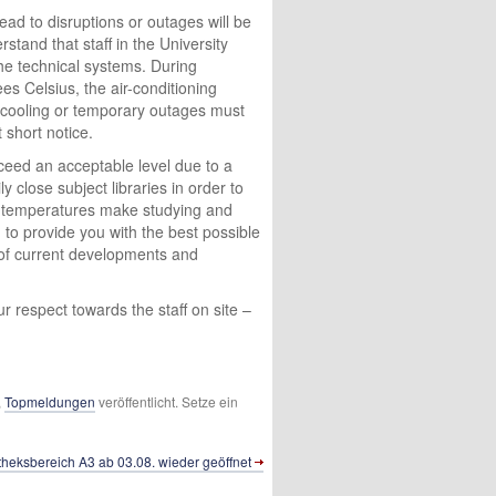
ead to disruptions or outages will be
stand that staff in the University
he technical systems. During
s Celsius, the air-conditioning
o cooling or temporary outages must
short notice.
xceed an acceptable level due to a
y close subject libraries in order to
gh temperatures make studying and
 to provide you with the best possible
 of current developments and
 respect towards the staff on site –
,
Topmeldungen
veröffentlicht. Setze ein
theksbereich A3 ab 03.08. wieder geöffnet