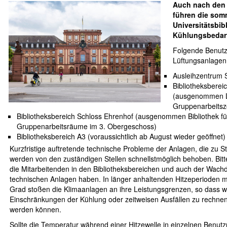
Auch nach den 
führen die som
Universitätsbib
Kühlungsbedar
Folgende Benutzu
Lüftungsanlagen 
Ausleihzentrum 
Bibliotheksbere
(ausgenommen Le
Gruppenarbeitsz
Bibliotheksbereich Schloss Ehrenhof (ausgenommen Bibliothek fü
Gruppenarbeitsräume im 3. Obergeschoss)
Bibliotheksbereich A3 (voraussichtlich ab August wieder geöffnet)
Kurzfristige auftretende technische Probleme der Anlagen, die zu S
werden von den zuständigen Stellen schnellstmöglich behoben. Bitt
die Mitarbeitenden in den Bibliotheksbereichen und auch der Wachdie
technischen Anlagen haben. In länger anhaltenden Hitzeperioden mi
Grad stoßen die Klimaanlagen an ihre Leistungsgrenzen, so dass w
Einschränkungen der Kühlung oder zeitweisen Ausfällen zu rechnen i
werden können.
Sollte die Temperatur während einer Hitzewelle in einzelnen Benut