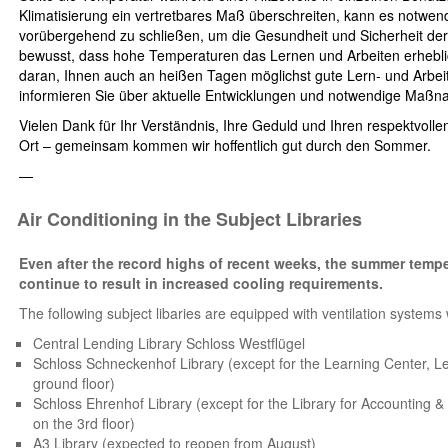
Klimatisierung ein vertretbares Maß überschreiten, kann es notwen
vorübergehend zu schließen, um die Gesundheit und Sicherheit der
bewusst, dass hohe Temperaturen das Lernen und Arbeiten erheblic
daran, Ihnen auch an heißen Tagen möglichst gute Lern- und Arbe
informieren Sie über aktuelle Entwicklungen und notwendige Maßn
Vielen Dank für Ihr Verständnis, Ihre Geduld und Ihren respektvol
Ort – gemeinsam kommen wir hoffentlich gut durch den Sommer.
—
Air Conditioning in the Subject Libraries
Even after the record highs of recent weeks, the summer temper
continue to result in increased cooling requirements.
The following subject libaries are equipped with ventilation systems 
Central Lending Library Schloss Westflügel
Schloss Schneckenhof Library (except for the Learning Center, L
ground floor)
Schloss Ehrenhof Library (except for the Library for Accounting 
on the 3rd floor)
A3 Library (expected to reopen from August)