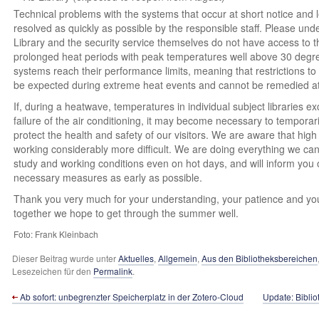
Technical problems with the systems that occur at short notice and l
resolved as quickly as possible by the responsible staff. Please under
Library and the security service themselves do not have access to t
prolonged heat periods with peak temperatures well above 30 degree
systems reach their performance limits, meaning that restrictions t
be expected during extreme heat events and cannot be remedied at 
If, during a heatwave, temperatures in individual subject libraries e
failure of the air conditioning, it may become necessary to temporaril
protect the health and safety of our visitors. We are aware that hi
working considerably more difficult. We are doing everything we can
study and working conditions even on hot days, and will inform you
necessary measures as early as possible.
Thank you very much for your understanding, your patience and your
together we hope to get through the summer well.
Foto: Frank Kleinbach
Dieser Beitrag wurde unter
Aktuelles
,
Allgemein
,
Aus den Bibliotheksbereichen
Lesezeichen für den
Permalink
.
Ab sofort: unbegrenzter Speicherplatz in der Zotero-Cloud
Update: Biblio