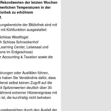
Rekordwerten der letzten Wochen
merlichen Temperaturen in der
liothek zu erhöhtem
f.
ngsbereiche der Bibliothek sind mit
mit Kühlfunktion ausgestattet:
Schloss Westflügel
ich Schloss Schneckenhof
arning Center, Leisesaal und
one im Erdgeschoss)
r Accounting & Taxation sowie die
törungen oder Ausfällen führen,
e haben Sie Verständnis dafür, dass
nst selbst keinen Zugriff auf die
t Spitzenwerten deutlich über 30
ährend extremer Hitzeereignisse mit
st, die kurzfristig nicht behoben
zungsbereichen durch den Ausfall der