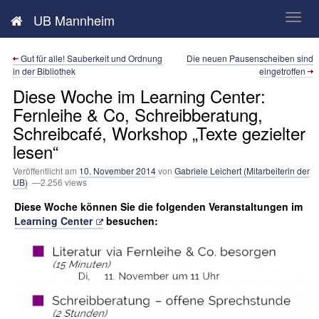
Neues aus der UB Mannheim
UB Mannheim
Gut für alle! Sauberkeit und Ordnung
Die neuen Pausenscheiben sind
in der Bibliothek
eingetroffen
Diese Woche im Learning Center:
Fernleihe & Co, Schreibberatung,
Schreibcafé, Workshop „Texte gezielter
lesen“
Veröffentlicht am
10. November 2014
von
Gabriele Leichert (Mitarbeiterin der
UB)
—2.256 views
Diese Woche können Sie die folgenden Veranstaltungen im
Learning Center
besuchen: