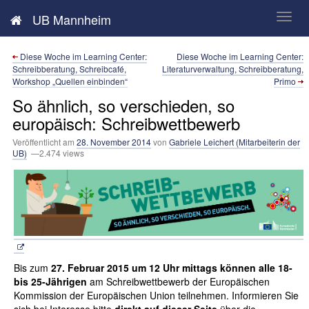
Neues aus der UB Mannheim
UB Mannheim
Diese Woche im Learning Center:
Diese Woche im Learning Center:
Schreibberatung, Schreibcafé,
Literaturverwaltung, Schreibberatung,
Workshop „Quellen einbinden“
Primo
So ähnlich, so verschieden, so
europäisch: Schreibwettbewerb
Veröffentlicht am
28. November 2014
von
Gabriele Leichert (Mitarbeiterin der
UB)
—2.474 views
Bis zum
27. Februar 2015 um 12 Uhr mittags können alle 18-
bis 25-Jährigen
am Schreibwettbewerb der Europäischen
Kommission der Europäischen Union teilnehmen. Informieren Sie