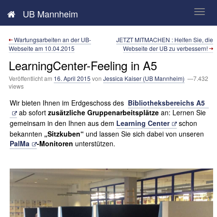
Neues aus der UB Mannheim
UB Mannheim
Wartungsarbeiten an der UB-
JETZT MITMACHEN : Helfen Sie, die
Webseite am 10.04.2015
Webseite der UB zu verbessern!
LearningCenter-Feeling in A5
Veröffentlicht am
16. April 2015
von
Jessica Kaiser (UB Mannheim)
—7.432
views
Wir bieten Ihnen im Erdgeschoss des
Bibliotheksbereichs A5
ab sofort
zusätzliche Gruppenarbeitsplätze
an: Lernen Sie
gemeinsam in den Ihnen aus dem
Learning Center
schon
bekannten
„Sitzkuben“
und lassen Sie sich dabei von unseren
PalMa
-Monitoren
unterstützen.