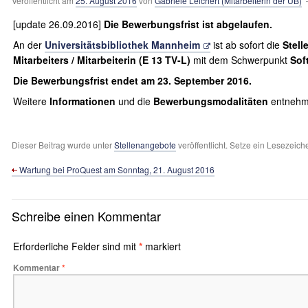
Veröffentlicht am
25. August 2016
von
Gabriele Leichert (Mitarbeiterin der UB)
—
[update 26.09.2016]
Die Bewerbungsfrist ist abgelaufen.
An der
Universitätsbibliothek Mannheim
ist ab sofort die
Stell
Mitarbeiters / Mitarbeiterin (E 13
TV-L)
mit dem Schwerpunkt
Sof
Die Bewerbungsfrist endet am 23. September 2016.
Weitere
Informationen
und die
Bewerbungsmodalitäten
entnehme
Dieser Beitrag wurde unter
Stellenangebote
veröffentlicht. Setze ein Lesezeich
Wartung bei ProQuest am Sonntag, 21. August 2016
Schreibe einen Kommentar
Erforderliche Felder sind mit
*
markiert
Kommentar
*