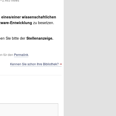
2.463 views
e eines/einer
wissenschaftlichen
tware-Entwicklung
zu besetzen.
n Sie bitte der
Stellenanzeige.
en für den
Permalink
.
Kennen Sie schon Ihre Bibliothek?