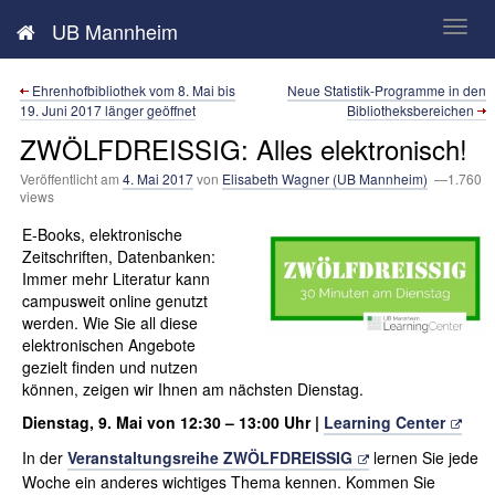
Neues aus der UB Mannheim
UB Mannheim
Ehrenhofbibliothek vom 8. Mai bis
Neue Statistik-Programme in den
19. Juni 2017 länger geöffnet
Bibliotheksbereichen
ZWÖLFDREISSIG: Alles elektronisch!
Veröffentlicht am
4. Mai 2017
von
Elisabeth Wagner (UB Mannheim)
—1.760
views
E-Books, elektronische
Zeitschriften, Datenbanken:
Immer mehr Literatur kann
campusweit online genutzt
werden. Wie Sie all diese
elektronischen Angebote
gezielt finden und nutzen
können, zeigen wir Ihnen am nächsten Dienstag.
Dienstag, 9. Mai von 12:30 – 13:00 Uhr |
Learning Center
In der
Veranstaltungsreihe ZWÖLFDREISSIG
lernen Sie jede
Woche ein anderes wichtiges Thema kennen. Kommen Sie