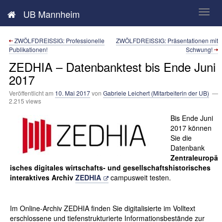
Neues aus der UB Mannheim
UB Mannheim
ZWÖLFDREISSIG: Professionelle
ZWÖLFDREISSIG: Präsentationen mit
Publikationen!
Schwung!
ZEDHIA – Datenbanktest bis Ende Juni
2017
Veröffentlicht am
10. Mai 2017
von
Gabriele Leichert (Mitarbeiterin der UB)
—
2.215 views
Bis Ende Juni
2017 können
Sie die
Datenbank
Zentraleuropä
isches digitales wirtschafts- und gesellschaftshistorisches
interaktives Archiv
ZEDHIA
campusweit testen.
Im Online-Archiv ZEDHIA finden Sie digitalisierte im Volltext
erschlossene und tiefenstrukturierte Informationsbestände zur