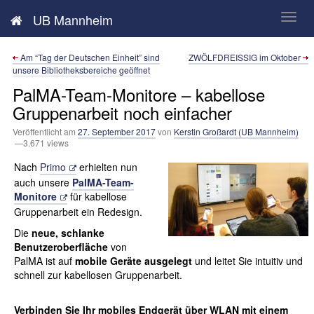
Neues aus der UB Mannheim
UB Mannheim
Am “Tag der Deutschen Einheit” sind
ZWÖLFDREISSIG im Oktober
unsere Bibliotheksbereiche geöffnet
PalMA-Team-Monitore – kabellose
Gruppenarbeit noch einfacher
Veröffentlicht am
27. September 2017
von
Kerstin Großardt (UB Mannheim)
—3.671 views
Nach
Primo
erhielten nun
auch unsere
PalMA-Team-
Monitore
für kabellose
Gruppenarbeit ein Redesign.
Die
neue, schlanke
Benutzeroberfläche
von
PalMA ist auf
mobile Geräte ausgelegt
und leitet Sie intuitiv und
schnell zur kabellosen Gruppenarbeit.
Verbinden Sie Ihr mobiles Endgerät über WLAN mit einem