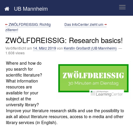
Neues aus der UB Mannheim
UB Mannheim
ZWÖLFDREISSIG: Richtig
Das InfoCenter zieht um
zitieren!
ZWÖLFDREISSIG: Research basics!
Veröffentlicht am
14. März 2019
von
Kerstin Großardt (UB Mannheim)
—
1.608 views
Where and how do
you search for
scientific literature?
What information
resources are
available for your
subject at the
university library?
Improve your literature research skills and use the possibility to
ask all about literature resources, access to e-media and other
library services (in English).