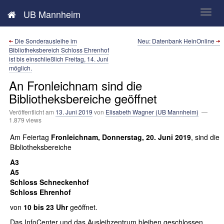
Neues aus der UB Mannheim
UB Mannheim
Die Sonderausleihe im
Neu: Datenbank HeinOnline
Bibliotheksbereich Schloss Ehrenhof
ist bis einschließlich Freitag, 14. Juni
möglich.
An Fronleichnam sind die
Bibliotheksbereiche geöffnet
Veröffentlicht am
13. Juni 2019
von
Elisabeth Wagner (UB Mannheim)
—
1.879 views
Am Feiertag
Fronleichnam, Donnerstag, 20. Juni 2019
, sind die
Bibliotheksbereiche
A3
A5
Schloss Schneckenhof
Schloss Ehrenhof
von
10 bis 23 Uhr
geöffnet.
Das InfoCenter und das Ausleihzentrum bleiben geschlossen.