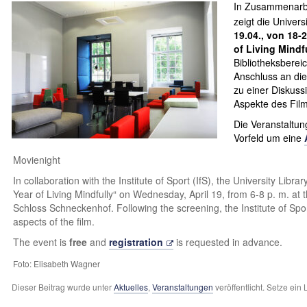
In Zusammenarb
zeigt die Univers
19.04., von 18-
of Living Mindf
Bibliotheksberei
Anschluss an die 
zu einer Diskuss
Aspekte des Film
Die Veranstaltun
Vorfeld um eine
Movienight
In collaboration with the Institute of Sport (IfS), the University Libr
Year of Living Mindfully“ on Wednesday, April 19, from 6-8 p. m. at 
Schloss Schneckenhof. Following the screening, the Institute of Spor
aspects of the film.
The event is
free
and
registration
is requested in advance.
Foto: Elisabeth Wagner
Dieser Beitrag wurde unter
Aktuelles
,
Veranstaltungen
veröffentlicht. Setze ein