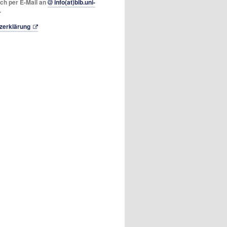
ich per E-Mail an
info(at)bib.uni-
.
zerklärung