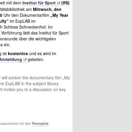
eit mit dem
Institut für Sport
(IfS)
itätsbibliothek am
Mittwoch, den
20
Uhr den Dokumentarfilm
„My Year
ully“
im ExpLAB im
ch Schloss Schneckenhof. Im
Vorführung lädt das Institut für Sport
ionsrunde über die wichtigsten
s ein.
g ist
kostenlos
und es wird im
Anmeldung
gebeten.
ary will screen the documentary film „My
the ExpLAB in the subject library
t invites you to a discussion on key
 Lesezeichen für den
Permalink
.