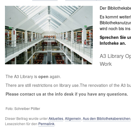
Der Bibliotheksb
Es kommt weiter
Bibliotheksnutz
wird noch bis in
Sprechen Sie u
Infotheke an.
A3 Library O
Work
The A3 Library is
open
again.
There are still restrictions on library use.The renovation of the A3 bu
Please contact us at the info desk if you have any questions.
Foto: Schreiber Pötter
Dieser Beitrag wurde unter
Aktuelles
,
Allgemein
,
Aus den Bibliotheksbereichen
Lesezeichen für den
Permalink
.