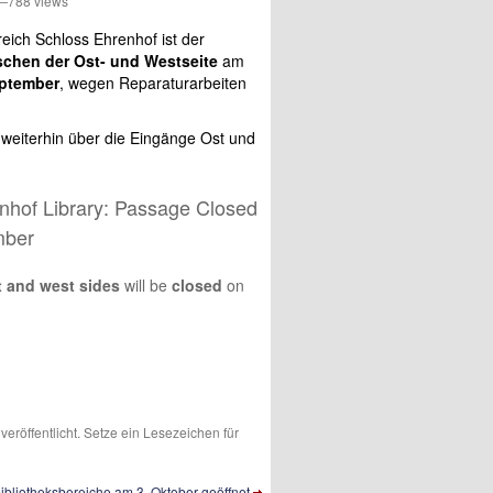
788 views
reich Schloss Ehrenhof ist der
chen der Ost- und Westseite
am
eptember
, wegen Reparaturarbeiten
t weiterhin über die Eingänge Ost und
.
nhof Library: Passage Closed
mber
t and west sides
will be
closed
on
veröffentlicht. Setze ein Lesezeichen für
ibliotheksbereiche am 3. Oktober geöffnet