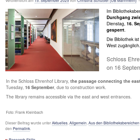
Veröffentlicht am
15. September 2025
von
Christina Schüßler (UB Mannheim)
—
Im Bibliotheksbe
Durchgang zwis
Dienstag,
16. S
gesperrt
.
Die Bibliothek is
West zugänglich
Schloss Ehre
on 16 Septe
In the Schloss Ehrenhof Library,
the passage connecting the eas
Tuesday,
16 September
, due to construction work.
The library remains accessible via the east and west entrances.
Foto: Frank Kleinbach
Dieser Beitrag wurde unter
Aktuelles
,
Allgemein
,
Aus den Bibliotheksbereichen
den
Permalink
.
Research Skills
B