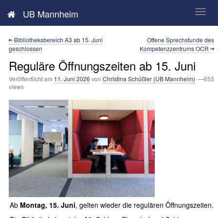
Neues aus der UB Mannheim
UB Mannheim
Bibliotheksbereich A3 ab 15. Juni
Offene Sprechstunde des
geschlossen
Kompetenzzentrums OCR
Reguläre Öffnungszeiten ab 15. Juni
Veröffentlicht am
11. Juni 2026
von
Christina Schüßler (UB Mannheim)
—653
views
Ab
Montag, 15. Juni
, gelten wieder die regulären Öffnungszeiten.