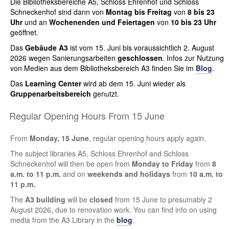
Die Bibliotheksbereiche A5, Schloss Ehrenhof und Schloss
Schneckenhof sind dann von
Montag bis Freitag
von
8 bis 23
Uhr
und an
Wochenenden und Feiertagen
von
10 bis 23 Uhr
geöffnet.
Das
Gebäude A3
ist vom 15. Juni bis voraussichtlich 2. August
2026 wegen Sanierungsarbeiten
geschlossen
. Infos zur Nutzung
von Medien aus dem Bibliotheksbereich A3 finden Sie im
Blog
.
Das
Learning Center
wird ab dem 15. Juni wieder als
Gruppenarbeitsbereich
genutzt.
Regular Opening Hours From 15 June
From
Monday, 15 June
, regular opening hours apply again.
The subject libraries A5, Schloss Ehrenhof and Schloss
Schneckenhof will then be open from
Monday to Friday
from
8
a.m. to 11 p.m.
and on
weekends and holidays
from
10 a.m. to
11 p.m.
The
A3 building
will be
closed
from 15 June to presumably 2
August 2026, due to renovation work. You can find info on using
media from the A3 Library in the
blog
.