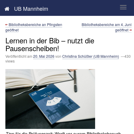
Neues aus der UB Mannheim
UB Mannheim
Bibliotheksbereiche an Pfingsten
Bibliotheksbereiche am 4. Juni
geöffnet
geöffnet
Lernen in der Bib – nutzt die
Pausenscheiben!
Veröffentlicht am
20. Mai 2026
von
Christina Schüßler (UB Mannheim)
—430
views
Tipp für die Prüfungszeit: Werft vor eurem Bibliotheksbesuch