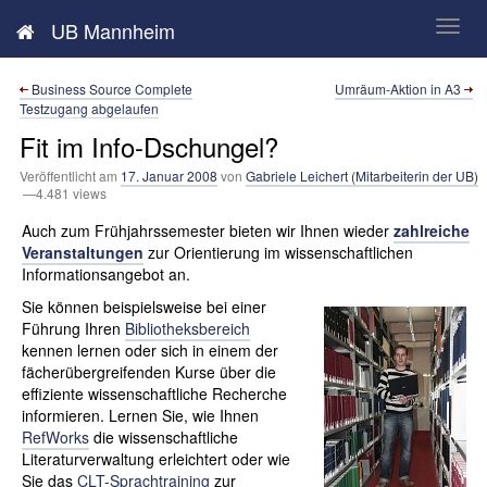
Neues aus der UB Mannheim
UB Mannheim
Business Source Complete
Umräum-Aktion in A3
Testzugang abgelaufen
Fit im Info-Dschungel?
Veröffentlicht am
17. Januar 2008
von
Gabriele Leichert (Mitarbeiterin der UB)
—4.481 views
Auch zum Frühjahrssemester bieten wir Ihnen wieder
zahlreiche
Veranstaltungen
zur Orientierung im wissenschaftlichen
Informationsangebot an.
Sie können beispielsweise bei einer
Führung Ihren
Bibliotheksbereich
kennen lernen oder sich in einem der
fächerübergreifenden Kurse über die
effiziente wissenschaftliche Recherche
informieren. Lernen Sie, wie Ihnen
RefWorks
die wissenschaftliche
Literaturverwaltung erleichtert oder wie
Sie das
CLT-Sprachtraining
zur