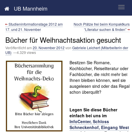
Neues aus der UB Mannheim
UB Mannheim
Studieninformationstage 2012 am
Noch Plätze frei beim Kompaktkurs
17. und 21. November
“Literatur suchen & finden”
Bücher für Weihnachtsaktion gesucht
Veröffentlicht am
20. November 2012
von
Gabriele Leichert (Mitarbeiterin der
UB)
—4.329 views
Besitzen Sie Romane,
Kochbücher, Reiseliteratur oder
Fachbücher, die nicht mehr bei
Ihnen bleiben können, weil sie
ausgelesen sind oder das Regal
schon überquillt?
Legen Sie diese Bücher
einfach bei uns im
InfoCenter, Schloss
Schneckenhof, Eingang West