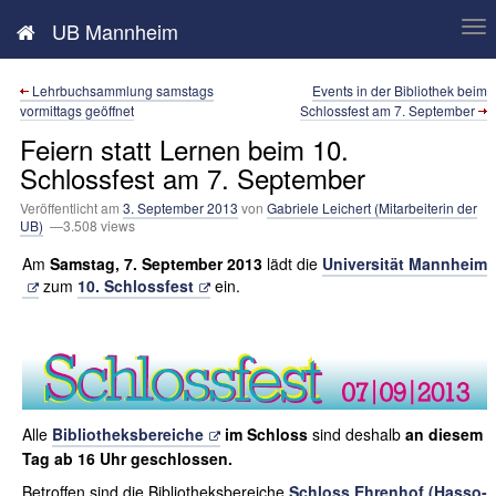
Neues aus der UB Mannheim
UB Mannheim
Lehrbuchsammlung samstags
Events in der Bibliothek beim
vormittags geöffnet
Schlossfest am 7. September
Feiern statt Lernen beim 10.
Schlossfest am 7. September
Veröffentlicht am
3. September 2013
von
Gabriele Leichert (Mitarbeiterin der
UB)
—3.508 views
Am
Samstag, 7. September 2013
lädt die
Universität Mannheim
zum
10. Schlossfest
ein.
Alle
Bibliotheksbereiche
im Schloss
sind deshalb
an diesem
Tag ab 16 Uhr geschlossen.
Betroffen sind die Bibliotheksbereiche
Schloss Ehrenhof (Hasso-