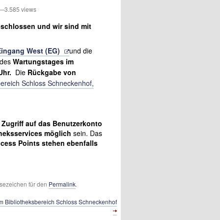
3.585 views
eschlossen und wir sind mit
Eingang West (EG)
und die
 des
Wartungstages im
 Uhr.
Die
Rückgabe von
bereich Schloss Schneckenhof,
Zugriff auf
das Benutzerkonto
theksservices möglich
sein.
Das
cess Points stehen ebenfalls
Lesezeichen für den
Permalink
.
m Bibliotheksbereich Schloss Schneckenhof