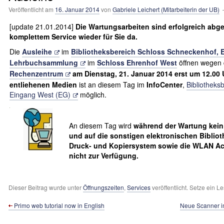
Veröffentlicht am
16. Januar 2014
von
Gabriele Leichert (Mitarbeiterin der UB)
—
[update 21.01.2014]
Die Wartungsarbeiten sind erfolgreich abg
komplettem Service wieder für Sie da.
Die
Ausleihe
im
Bibliotheksbereich Schloss Schneckenhof, 
Lehrbuchsammlung
im
Schloss Ehrenhof West
öffnen wegen
Rechenzentrum
am Dienstag, 21. Januar 2014 erst um 12.00
entliehenen Medien
ist an diesem Tag im
InfoCenter
,
Bibliotheks
Eingang West (EG)
möglich.
An diesem Tag wird
während der Wartung kein 
und auf die sonstigen elektronischen Biblio
Druck- und Kopiersystem sowie die WLAN Ac
nicht zur Verfügung.
Dieser Beitrag wurde unter
Öffnungszeiten
,
Services
veröffentlicht. Setze ein 
Primo web tutorial now in English
Neue Scanner i