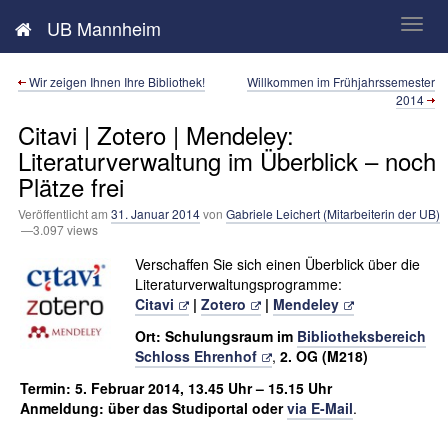
Neues aus der UB Mannheim
UB Mannheim
Wir zeigen Ihnen Ihre Bibliothek!
Willkommen im Frühjahrssemester
2014
Citavi | Zotero | Mendeley:
Literaturverwaltung im Überblick – noch
Plätze frei
Veröffentlicht am
31. Januar 2014
von
Gabriele Leichert (Mitarbeiterin der UB)
—3.097 views
Verschaffen Sie sich einen Überblick über die
Literaturverwaltungsprogramme:
Citavi
|
Zotero
|
Mendeley
Ort: Schulungsraum im
Bibliotheksbereich
Schloss Ehrenhof
,
2. OG (M218)
Termin: 5. Februar 2014, 13.45 Uhr – 15.15 Uhr
Anmeldung: über das Studiportal oder
via E-Mail
.