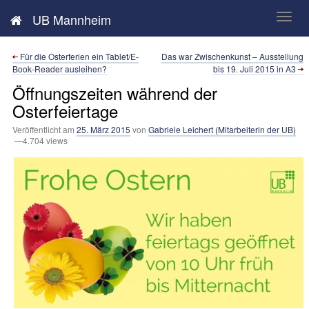
Neues aus der UB Mannheim
UB Mannheim
Für die Osterferien ein Tablet/E-
Das war Zwischenkunst – Ausstellung
Book-Reader ausleihen?
bis 19. Juli 2015 in A3
Öffnungszeiten während der
Osterfeiertage
Veröffentlicht am
25. März 2015
von
Gabriele Leichert (Mitarbeiterin der UB)
—4.704 views