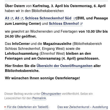
Über Ostern
von
Karfreitag, 3. April bis Ostermontag, 6. April
haben wir in den Bibliotheksbereichen
A3
,
A5
,
Schloss Schneckenhof Süd
(BWL und Passage
zum Learning Center)
und
Schloss Ehrenhof
wie gewohnt an Wochenenden und Feiertagen
von 10.00 Uhr bis
24.00 Uhr geöffnet.
Das
InfoCenter
und die
Magazinausleihe
(Bibliotheksbereich
Schloss Schneckenhof, Eingang West) sowie die
Lehrbuchsammlung
(Ehrenhof West)
bleiben an den
Feiertagen und am Ostersamstag (4. April) geschlossen.
Hier finden Sie die
Übersicht der Osteröffnungzeiten
aller
Bibliotheksbereiche.
Wir wünschen Ihnen sonnige Osterfeiertage!
Dieser Beitrag wurde unter
Öffnungszeiten
veröffentlicht. Setze ein
Lesezeichen für den
Permalink
.
Für die Osterferien ein Tablet/E-
Das war Zwischenkunst – Ausstellung