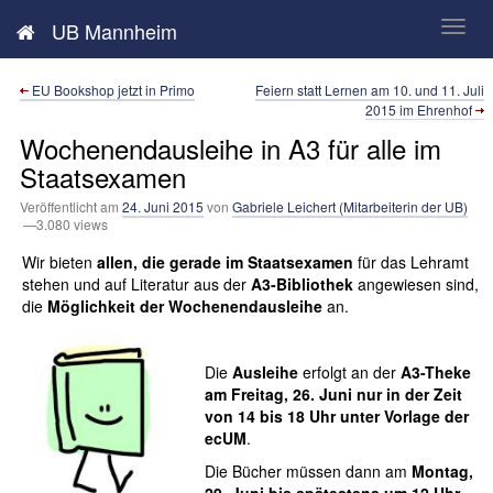
Neues aus der UB Mannheim
UB Mannheim
EU Bookshop jetzt in Primo
Feiern statt Lernen am 10. und 11. Juli
2015 im Ehrenhof
Wochenendausleihe in A3 für alle im
Staatsexamen
Veröffentlicht am
24. Juni 2015
von
Gabriele Leichert (Mitarbeiterin der UB)
—3.080 views
Wir bieten
allen, die gerade im Staatsexamen
für das Lehramt
stehen und auf Literatur aus der
A3-Bibliothek
angewiesen sind,
die
Möglichkeit der Wochenendausleihe
an.
Die
Ausleihe
erfolgt an der
A3-Theke
am Freitag, 26. Juni
nur in der Zeit
von 14 bis 18 Uhr unter Vorlage der
ecUM
.
Die Bücher müssen dann am
Montag,