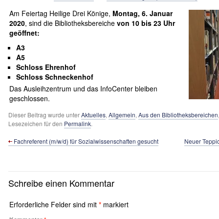
Am Feiertag Heilige Drei Könige,
Montag, 6. Januar
2020
, sind die Bibliotheksbereiche
von 10 bis 23 Uhr
geöffnet:
A3
A5
Schloss Ehrenhof
Schloss Schneckenhof
Das Ausleihzentrum und das InfoCenter bleiben
geschlossen.
Dieser Beitrag wurde unter
Aktuelles
,
Allgemein
,
Aus den Bibliotheksbereichen
Lesezeichen für den
Permalink
.
Fachreferent (m/w/d) für Sozialwissenschaften gesucht
Neuer Teppic
Schreibe einen Kommentar
Erforderliche Felder sind mit
*
markiert