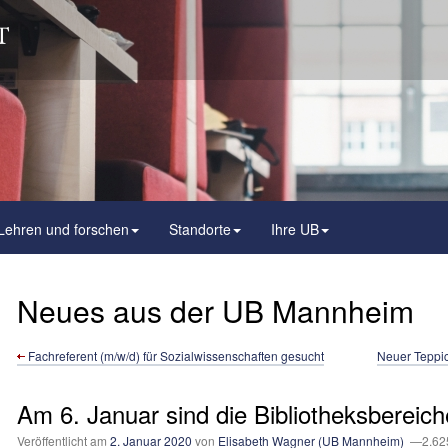
Lehren und forschen
Standorte
Ihre UB
Neues aus der UB Mannheim
Fachreferent (m/w/d) für Sozialwissenschaften gesucht
Neuer Teppic
Am 6. Januar sind die Bibliotheksbereich
Veröffentlicht am
2. Januar 2020
von
Elisabeth Wagner (UB Mannheim)
—2.625