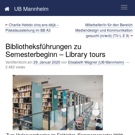
Neues aus der UB Mannheim
UB Mannheim
Charlie Hebdo cinq ans déjà –
Mitarbeiter/in für den Bereich
Plakatausstellung im BB A3
Mediendesign und Kommunikation
gesucht (m/w/d) (TV-L E 9)
Bibliotheksführungen zu
Semesterbeginn – Library tours
Veröffentlicht am
29. Januar 2020
von
Elisabeth Wagner (UB Mannheim)
—
2.482 views