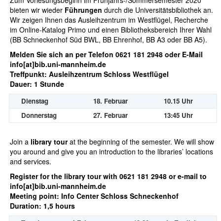
Zum Vorlesungsbeginn im Frühjahrs-/Sommersemester 2020
bieten wir wieder
Führungen
durch die Universitätsbibliothek an.
Wir zeigen Ihnen das Ausleihzentrum im Westflügel, Recherche
im Online-Katalog Primo und einen Bibliotheksbereich Ihrer Wahl
(BB Schneckenhof Süd BWL, BB Ehrenhof, BB A3 oder BB A5).
Melden Sie sich an per Telefon 0621 181 2948 oder E-Mail
info[at]bib.uni-mannheim.de
Treffpunkt: Ausleihzentrum Schloss Westflügel
Dauer: 1 Stunde
Dienstag
18. Februar
10.15 Uhr
Donnerstag
27. Februar
13:45 Uhr
Join a
library tour
at the beginning of the semester. We will show
you around and give you an introduction to the libraries’ locations
and services.
Register for the library tour with 0621 181 2948 or e-mail to
info[at]bib.uni-mannheim.de
Meeting point: Info Center Schloss Schneckenhof
Duration: 1,5 hours