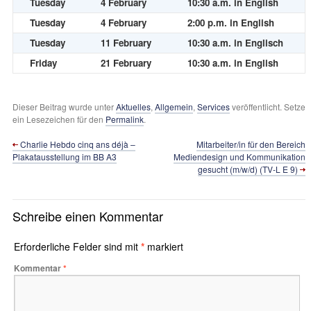
Tuesday
4 February
10:30 a.m. in English
Tuesday
4 February
2:00 p.m. in English
Tuesday
11 February
10:30 a.m. in Englisch
Friday
21 February
10:30 a.m. in English
Dieser Beitrag wurde unter
Aktuelles
,
Allgemein
,
Services
veröffentlicht. Setze
ein Lesezeichen für den
Permalink
.
Charlie Hebdo cinq ans déjà –
Mitarbeiter/in für den Bereich
Plakatausstellung im BB A3
Mediendesign und Kommunikation
gesucht (m/w/d) (TV-L E 9)
Schreibe einen Kommentar
Erforderliche Felder sind mit
*
markiert
Kommentar
*