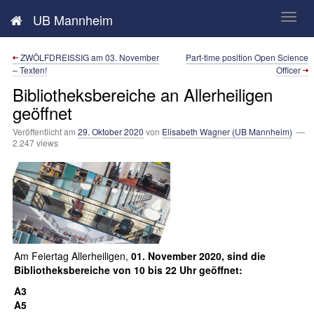
Neues aus der UB Mannheim
UB Mannheim
ZWÖLFDREISSIG am 03. November
Part-time position Open Science
– Texten!
Officer
Bibliotheksbereiche an Allerheiligen
geöffnet
Veröffentlicht am
29. Oktober 2020
von
Elisabeth Wagner (UB Mannheim)
—
2.247 views
Am Feiertag Allerheiligen,
01. November 2020, sind die
Bibliotheksbereiche von 10 bis 22 Uhr geöffnet:
A3
A5