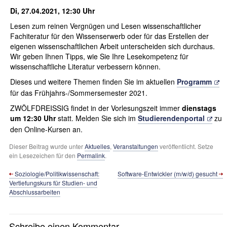
Di, 27.04.2021, 12:30 Uhr
Lesen zum reinen Vergnügen und Lesen wissenschaftlicher
Fachiteratur für den Wissenserwerb oder für das Erstellen der
eigenen wissenschaftlichen Arbeit unterscheiden sich durchaus.
Wir geben Ihnen Tipps, wie Sie Ihre Lesekompetenz für
wissenschaftliche Literatur verbessern können.
Dieses und weitere Themen finden Sie im aktuellen
Programm
für das Frühjahrs-/Sommersemester 2021.
ZWÖLFDREISSIG findet in der Vorlesungszeit immer
dienstags
um 12:30 Uhr
statt. Melden Sie sich im
Studierendenportal
zu
den Online-Kursen an.
Dieser Beitrag wurde unter
Aktuelles
,
Veranstaltungen
veröffentlicht. Setze
ein Lesezeichen für den
Permalink
.
Soziologie/Politik­wissenschaft:
Software-Entwickler (m/w/d) gesucht
Vertiefungs­kurs für Studien- und
Abschlussarbeiten
Schreibe einen Kommentar