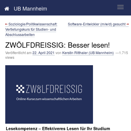
Neues aus der UB Mannheim
UB Mannheim
Soziologie/Politik­wissenschaft:
Software-Entwickler (m/w/d) gesucht
Vertiefungs­kurs für Studien- und
Abschlussarbeiten
ZWÖLFDREISSIG: Besser lesen!
Veröffentlicht am
22. April 2021
von
Kerstin Ritthaler (UB Mannheim)
—1.715
views
Lesekompetenz – Effektiveres Lesen für Ihr Studium