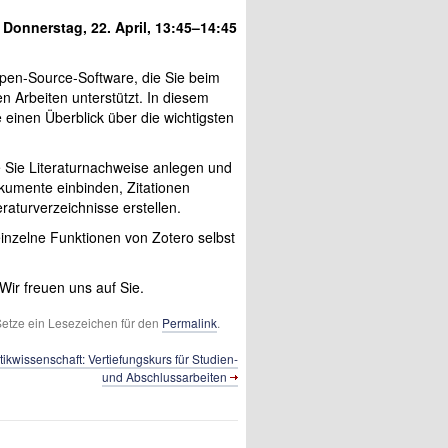
Donnerstag, 22. April, 13:45–14:45
Open-Source-­Software, die Sie beim
en Arbeiten unterstützt. In diesem
e einen Überblick über die wichtigsten
e Sie Literatur­nachweise anlegen und
kumente einbinden, Zitationen
ratur­verzeichnisse erstellen.
einzelne Funktionen von Zotero selbst
ir freuen uns auf Sie.
 Setze ein Lesezeichen für den
Permalink
.
tik­wissenschaft: Vertiefungs­kurs für Studien-
und Abschlussarbeiten