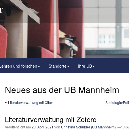
Lehren und forschen
Standorte
Ihre UB
Neues aus der UB Mannheim
Literatur­verwaltung mit Citavi
Soziologie/Poli
Literatur­verwaltung mit Zotero
Veröffentlicht am
20. April 2021
von
Christina Schüßler (UB Mannheim)
—1.467