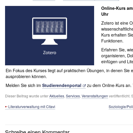
Online-Kurs am 
Uhr
Zotero ist eine 
wissenschaft­lich
Kurs erhalten Si
Funktionen.
Erfahren Sie, wi
organisieren, Do
einfügen und Lite
Ein Fokus des Kurses liegt auf praktischen Übungen, in denen Sie 
ausprobieren können.
Melden Sie sich im
Studierendenportal
zu dem Online-Kurs an. W
Dieser Beitrag wurde unter
Aktuelles
,
Services
,
Veranstaltungen
veröffentlicht.
Literatur­verwaltung mit Citavi
Soziologie/Poli
Schreibe einen Kommentar