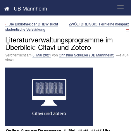
Neues aus der UB Mannheim
UB Mannheim
Die Bibliothek der DHBW sucht
ZWÖLFDREISSIG: Fernleihe kompakt
studentische Verstärkung
Literaturverwaltungsprogramme im
Überblick: Citavi und Zotero
Veröffentlicht am
5. Mai 2021
von
Christina Schüßler (UB Mannheim)
—1.434
views
Online-Kurs am Donnerstag, 6. Mai, 13:45–14:15 Uhr