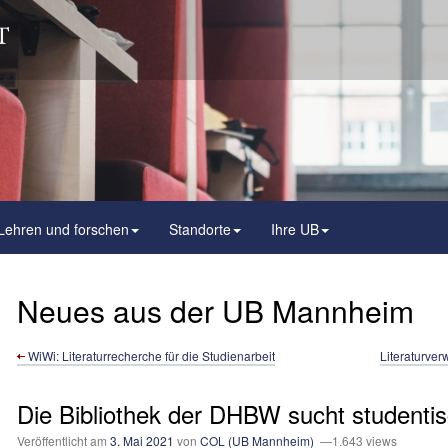
Lehren und forschen
Standorte
Ihre UB
Neues aus der UB Mannheim
WiWi: Literatur­recherche für die Studien­arbeit
Literaturver
Die Bibliothek der DHBW sucht studenti
Veröffentlicht am
3. Mai 2021
von
COL (UB Mannheim)
—1.643 views