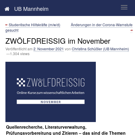
Neues aus der UB Mannheim
UB Mannheim
Studentische Hilfskräfte (m/w/d)
Änderungen in der Corona-Warnstufe
gesucht
ZWÖLFDREISSIG im November
Veröffentlicht am
2. November 2021
von
Christina Schüßler (UB Mannheim)
—1.304 views
Quellenrecherche, Literaturverwaltung,
Prüfungsvorbereitung und Zitieren – das sind die Themen