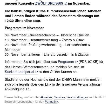
unserer Kursreihe
ZWÖLFDREISSIG
im November.
Die halbstündigen Kurse zum wissenschaftlichen Arbeiten
und Lernen finden während des Semesters dienstags um
12:30 Uhr online statt.
Programm im November
09. November: Quellenrecherche ‒ Historische Quellen
16. November: Literatur­verwaltung ‒ Zotero & Citavi
23. November: Prüfungs­vorbereitung ‒ Lerntechniken &
Methoden
30. November: Zitieren ‒ Literatur­verzeichnis & Zitation
Informieren Sie sich jetzt über das
Programm
(PDF, 97 KB) für
das Herbst-/Wintersemester und melden Sie sich im
Studierenden­portal
zu den Online-Kursen an.
Studierende der Hochschule und der DHBW Mannheim melden
sich bitte jeweils über den Link in der jeweiligen Veranstaltungs­
ankündigung an.
Dieser Beitrag wurde unter
Aktuelles
,
Services
,
Veranstaltungen
veröffentlicht.
Setze ein Lesezeichen für den
Permalink
.