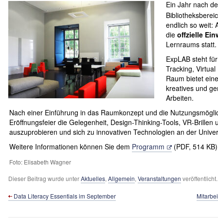
Ein Jahr nach d
Bibliotheksberei
endlich so weit:
die
offzielle Ei
Lernraums statt.
ExpLAB steht für
Tracking, Virtual
Raum bietet eine
kreatives und ge
Arbeiten.
Nach einer Einführung in das Raumkonzept und die Nutzungsmöglic
Eröffnungsfeier die Gelegenheit, Design-Thinking-Tools, VR-Brille
auszuprobieren und sich zu innovativen Technologien an der Univer
Weitere Informationen können Sie dem
Programm
(PDF, 514 KB)
Foto: Elisabeth Wagner
Dieser Beitrag wurde unter
Aktuelles
,
Allgemein
,
Veranstaltungen
veröffentlich
Data Literacy Essentials im September
Mitarbei