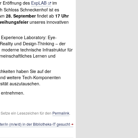
er Eröffnung des
ExpLAB
im
ch Schloss Schneckenhof ist es
 Am
28. September
findet ab
17 Uhr
nweihungsfeier
unseres innovativen
 Experience Laboratory: Eye-
 Reality und Design-Thinking – der
 moderne technische Infrastruktur für
meinschaftliches Lernen und
hkeiten haben Sie auf der
n und weitere Tech-Komponenten
sität auszutauschen.
 entnehmen.
t. Setze ein Lesezeichen für den
Permalink
.
ter/in (m/w/d) in der Bibliotheks-IT gesucht