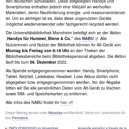
den deutschen Schubladen. Diese stillgelegten Handys und
Smartphones enthalten jedoch eine Vielzahl an wertvollen
Materialien, deren Neuförderung energie- und ressourcenintensiv
ist. Um so wichtiger ist es, dass diese ungenutzten Geräte
möglichst wiederverwendet oder fachgerecht recycled werden.
Die Universitätsbibliothek Mannheim beteiligt sich an der Aktion
„
Handys für Hummel, Biene & Co.“
des
NABU
. Alle
Nutzerinnen und Nutzer der Bibliothek können ihr Alt-Gerät von
Montag bis Freitag von 8-18 Uhr
an den Theken der
Bibliotheksbereiche beim Bibliothekspersonal abgeben. Die Aktion
läuft bis zum
06. Dezember
2022.
Als Spende entgegengenommen werden: Handy, Smartphone,
Tablet, Netzteil, Ladekabel, Headset. Lose Akkus dürfen nicht
abgegeben bzw. entgegengenommen werden. Vor der Abgabe
bitten wir Sie alle persönlichen Daten vom Alt-Gerät zu löschen
sowie SIM- und Speicherkarten zu entfernen.
Alle Infos des NABU findet ihr
hier
!
Dieser Beitrag wurde unter
Aktuelles
veröffentlicht. Setze ein Lesezeichen für
den
Permalink
.
ZWÖLFDREISSIG im November
Aprende español a través de la