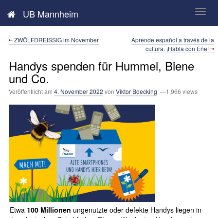
Neues aus der UB Mannheim
UB Mannheim
ZWÖLFDREISSIG im November
Aprende español a través de la
cultura. ¡Habla con Eñe!
Handys spenden für Hummel, Biene
und Co.
Veröffentlicht am
4. November 2022
von
Viktor Boecking
—1.966 views
Etwa
100 Millionen
ungenutzte oder defekte Handys liegen in