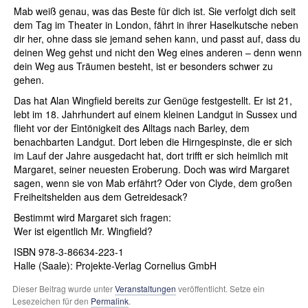
Mab weiß genau, was das Beste für dich ist. Sie verfolgt dich seit
dem Tag im Theater in London, fährt in
ihrer Haselkutsche neben
dir her, ohne dass sie jemand sehen kann, und passt auf, dass du
deinen Weg gehst und nicht den Weg eines anderen – denn wenn
dein Weg aus Träumen besteht, ist er besonders schwer zu
gehen.
Das hat Alan Wingfield bereits zur Genüge festgestellt. Er ist 21,
lebt im 18. Jahrhundert auf einem kleinen Landgut in Sussex und
flieht vor der Eintönigkeit des Alltags nach Barley, dem
benachbarten Landgut. Dort leben die Hirngespinste, die er sich
im Lauf der Jahre ausgedacht hat, dort trifft er sich heimlich mit
Margaret, seiner neuesten Eroberung. Doch was wird Margaret
sagen, wenn sie von Mab erfährt? Oder von Clyde, dem großen
Freiheitshelden aus dem Getreidesack?
Bestimmt wird Margaret sich fragen:
Wer ist eigentlich Mr. Wingfield?
ISBN 978-3-86634-223-1
Halle (Saale): Projekte-Verlag Cornelius GmbH
Dieser Beitrag wurde unter
Veranstaltungen
veröffentlicht. Setze ein
Lesezeichen für den
Permalink
.