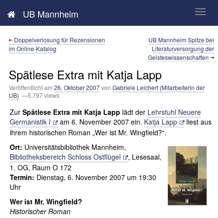
Neues aus der UB Mannheim
UB Mannheim
Doppelverlosung für Rezensionen
UB Mannheim Spitze bei
im Online-Katalog
Literaturversorgung der
Geisteswissenschaften
Spätlese Extra mit Katja Lapp
Veröffentlicht am
26. Oktober 2007
von
Gabriele Leichert (Mitarbeiterin der
UB)
—5.797 views
Zur
Spätlese Extra mit Katja Lapp
lädt der
Lehrstuhl Neuere
Germanistik I
am 6. November 2007 ein.
Katja Lapp
liest aus
ihrem historischen Roman „Wer ist Mr. Wingfield?“.
Ort:
Universitätsbibliothek Mannheim,
Bibliotheksbereich Schloss Ostflügel
, Lesesaal,
1. OG, Raum O 172
Termin:
Dienstag, 6. November 2007 um 19:30
Uhr
Wer ist Mr. Wingfield?
Historischer Roman