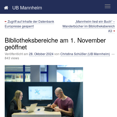
Neues aus der UB Mannheim
UB Mannheim
Zugriff auf Inhalte der Datenbank
„Mannheim liest ein Buch“ –
Europresse gesperrt
Wanderbücher im Bibliotheksbereich
A3
Bibliotheksbereiche am 1. November
geöffnet
Veröffentlicht am
28. Oktober 2024
von
Christina Schüßler (UB Mannheim)
—
843 views