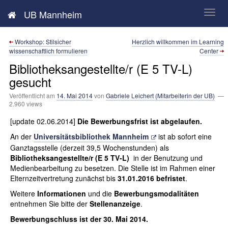
Neues aus der UB Mannheim
UB Mannheim
Workshop: Stilsicher
Herzlich willkommen im Learning
wissenschaftlich formulieren
Center
Bibliotheksangestellte/r (E 5 TV-L)
gesucht
Veröffentlicht am
14. Mai 2014
von
Gabriele Leichert (Mitarbeiterin der UB)
—
2.960 views
[update 02.06.2014]
Die Bewerbungsfrist ist abgelaufen.
An der
Universitätsbibliothek Mannheim
ist ab sofort eine
Ganztagsstelle (derzeit 39,5 Wochenstunden) als
Bibliotheksangestellte/r (E 5 TV-L)
in der Benutzung und
Medienbearbeitung zu besetzen. Die Stelle ist im Rahmen einer
Elternzeitvertretung zunächst bis
31.01.2016 befristet
.
Weitere
Informationen
und die
Bewerbungsmodalitäten
entnehmen Sie bitte der
Stellenanzeige
.
Bewerbungschluss ist der
30. Mai 2014.