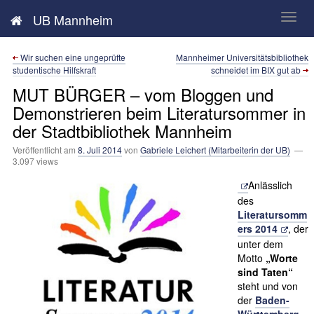
Neues aus der UB Mannheim
UB Mannheim
Wir suchen eine ungeprüfte
Mannheimer Universitätsbibliothek
studentische Hilfskraft
schneidet im BIX gut ab
MUT BÜRGER – vom Bloggen und
Demonstrieren beim Literatursommer in
der Stadtbibliothek Mannheim
Veröffentlicht am
8. Juli 2014
von
Gabriele Leichert (Mitarbeiterin der UB)
—
3.097 views
Anlässlich
des
Literatursomm
ers 2014
, der
unter dem
Motto
„Worte
sind Taten“
steht und von
der
Baden-