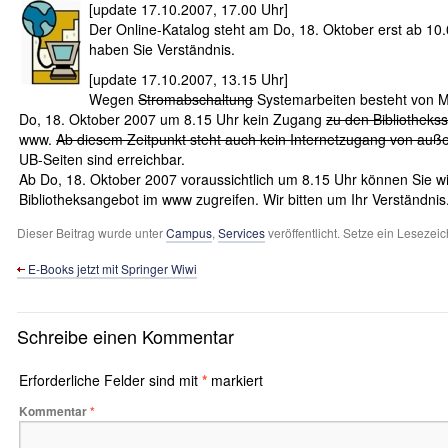
[update 17.10.2007, 17.00 Uhr]
Der Online-Katalog steht am Do, 18. Oktober erst ab 10.
haben Sie Verständnis.
[update 17.10.2007, 13.15 Uhr]
Wegen
Stromabschaltung
Systemarbeiten besteht von Mi
Do, 18. Oktober 2007 um 8.15 Uhr kein Zugang
zu den Bibliothekss
www.
Ab diesem Zeitpunkt steht auch kein Internetzugang von auße
UB-Seiten sind erreichbar.
Ab Do, 18. Oktober 2007 voraussichtlich um 8.15 Uhr können Sie w
Bibliotheksangebot im www zugreifen. Wir bitten um Ihr Verständnis
Dieser Beitrag wurde unter
Campus
,
Services
veröffentlicht. Setze ein Lesezei
E-Books jetzt mit Springer Wiwi
Schreibe einen Kommentar
Erforderliche Felder sind mit
*
markiert
Kommentar
*