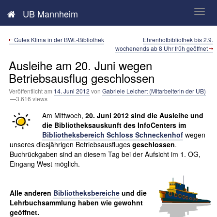
Neues aus der UB Mannheim
UB Mannheim
Gutes Klima in der BWL-Bibliothek
Ehrenhofbibliothek bis 2.9.
wochenends ab 8 Uhr früh geöffnet
Ausleihe am 20. Juni wegen
Betriebsausflug geschlossen
Veröffentlicht am
14. Juni 2012
von
Gabriele Leichert (Mitarbeiterin der UB)
—3.616 views
Am Mittwoch,
20. Juni 2012 sind die Ausleihe und
die Bibliotheksauskunft des InfoCenters im
Bibliotheksbereich Schloss Schneckenhof
wegen
unseres diesjährigen Betriebsausfluges
geschlossen
.
Buchrückgaben sind an diesem Tag bei der Aufsicht im 1. OG,
Eingang West möglich.
Alle anderen
Bibliotheksbereiche
und die
Lehrbuchsammlung haben wie gewohnt
geöffnet.