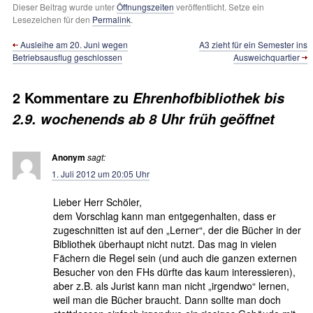
Dieser Beitrag wurde unter
Öffnungszeiten
veröffentlicht. Setze ein
Lesezeichen für den
Permalink
.
Ausleihe am 20. Juni wegen
A3 zieht für ein Semester ins
Betriebsausflug geschlossen
Ausweichquartier
2 Kommentare zu
Ehrenhofbibliothek bis
2.9. wochenends ab 8 Uhr früh geöffnet
Anonym
sagt:
1. Juli 2012 um 20:05 Uhr
Lieber Herr Schöler,
dem Vorschlag kann man entgegenhalten, dass er
zugeschnitten ist auf den „Lerner“, der die Bücher in der
Bibliothek überhaupt nicht nutzt. Das mag in vielen
Fächern die Regel sein (und auch die ganzen externen
Besucher von den FHs dürfte das kaum interessieren),
aber z.B. als Jurist kann man nicht „irgendwo“ lernen,
weil man die Bücher braucht. Dann sollte man doch