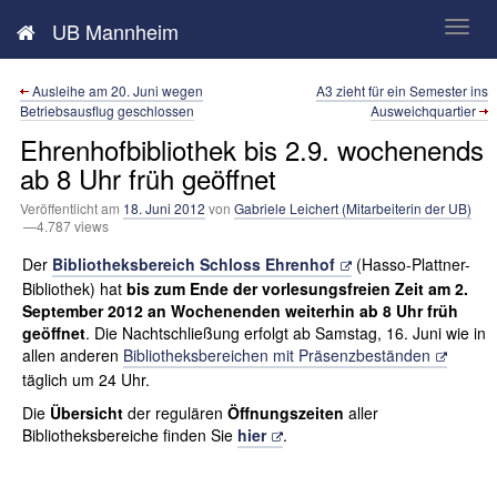
Neues aus der UB Mannheim
UB Mannheim
Ausleihe am 20. Juni wegen
A3 zieht für ein Semester ins
Betriebsausflug geschlossen
Ausweichquartier
Ehrenhofbibliothek bis 2.9. wochenends
ab 8 Uhr früh geöffnet
Veröffentlicht am
18. Juni 2012
von
Gabriele Leichert (Mitarbeiterin der UB)
—4.787 views
Der
Bibliotheksbereich Schloss Ehrenhof
(Hasso-Plattner-
Bibliothek) hat
bis zum Ende der vorlesungsfreien Zeit am
2.
September 2012
an Wochenenden weiterhin ab 8 Uhr früh
geöffnet
. Die Nachtschließung erfolgt ab Samstag, 16. Juni wie in
allen anderen
Bibliotheksbereichen mit Präsenzbeständen
täglich um 24 Uhr.
Die
Übersicht
der regulären
Öffnungszeiten
aller
Bibliotheksbereiche finden Sie
hier
.